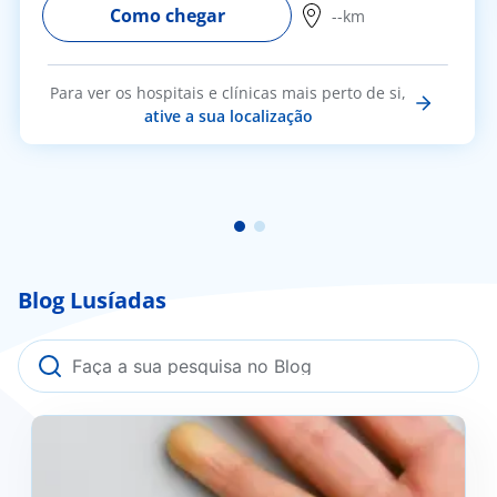
Como chegar
--km
Para ver os hospitais e clínicas mais perto de si,
ative a sua localização
Blog Lusíadas
Fenómeno de Raynaud: o que é, como se previne e
quando deve procurar ajuda médica?