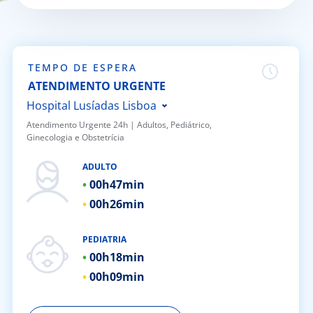
Doc
ínica
TEMPO DE ESPERA
ATENDIMENTO URGENTE
ug
Hospital Lusíadas Lisboa
Atendimento Urgente 24h | ​Adultos, Pediátrico,
Ginecologia e Obstetrícia
s Sport
Hospital Lusíadas Porto
Hospital Lusíadas Braga
ADULTO
e a nós
00h
47min
Hospital Lusíadas Amadora
00h
26min
Hospital Lusíadas Albufeira
EN
Hospital Lusíadas Vilamoura
PEDIATRIA
Hospital Lusíadas Paços de
00h
18min
Ferreira
00h
09min