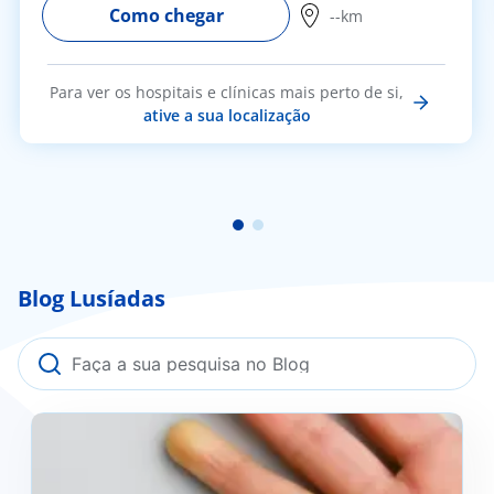
Como chegar
--km
Para ver os hospitais e clínicas mais perto de si,
ative a sua localização
Blog Lusíadas
Fenómeno de Raynaud: o que é, como se previne e
quando deve procurar ajuda médica?