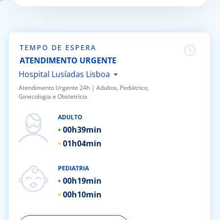
Doc
ínica
TEMPO DE ESPERA
ATENDIMENTO URGENTE
ug
Hospital Lusíadas Lisboa
Atendimento Urgente 24h | ​Adultos, Pediátrico,
Ginecologia e Obstetrícia
s Sport
Hospital Lusíadas Porto
Hospital Lusíadas Braga
ADULTO
e a nós
00h
39min
Hospital Lusíadas Amadora
01h
04min
Hospital Lusíadas Albufeira
EN
Hospital Lusíadas Vilamoura
PEDIATRIA
Hospital Lusíadas Paços de
00h
19min
Ferreira
00h
10min