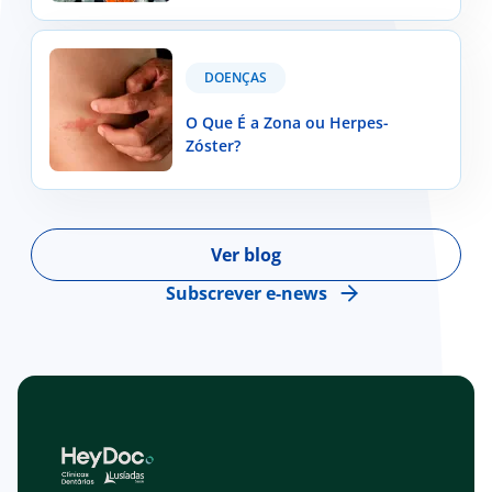
população portuguesa?
O Que É a Zona ou Herpes-Zóster?
DOENÇAS
O Que É a Zona ou Herpes-
Zóster?
Ver blog
Subscrever e-news