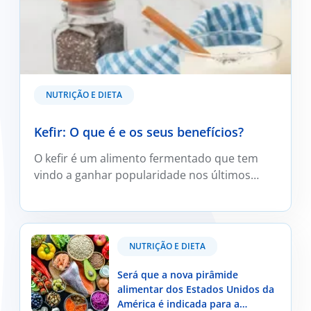
NUTRIÇÃO E DIETA
Kefir: O que é e os seus benefícios?
O kefir é um alimento fermentado que tem
vindo a ganhar popularidade nos últimos
anos, sobretudo devido ao crescente
interesse pelos alimentos que podem
contribuir para a saúde intestinal.
Será que a nova pirâmide alimentar dos Estados
NUTRIÇÃO E DIETA
Unidos da América é indicada para a população
portuguesa?
Será que a nova pirâmide
alimentar dos Estados Unidos da
América é indicada para a