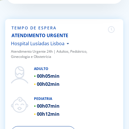
Doc
ínica
TEMPO DE ESPERA
ATENDIMENTO URGENTE
ug
Hospital Lusíadas Lisboa
Atendimento Urgente 24h | ​Adultos, Pediátrico,
Ginecologia e Obstetrícia
s Sport
Hospital Lusíadas Porto
Hospital Lusíadas Braga
ADULTO
e a nós
00h
05min
Hospital Lusíadas Amadora
00h
02min
Hospital Lusíadas Albufeira
EN
Hospital Lusíadas Vilamoura
PEDIATRIA
Hospital Lusíadas Paços de
00h
07min
Ferreira
00h
12min