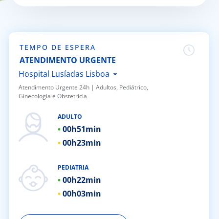
Doc
ínica
TEMPO DE ESPERA
ATENDIMENTO URGENTE
ug
Hospital Lusíadas Lisboa
Atendimento Urgente 24h | ​Adultos, Pediátrico,
Ginecologia e Obstetrícia
s Sport
Hospital Lusíadas Porto
Hospital Lusíadas Braga
ADULTO
e a nós
00h
51min
Hospital Lusíadas Amadora
00h
23min
Hospital Lusíadas Albufeira
EN
Hospital Lusíadas Vilamoura
PEDIATRIA
Hospital Lusíadas Paços de
00h
22min
Ferreira
00h
03min