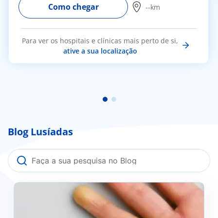
Como chegar
--km
Para ver os hospitais e clínicas mais perto de si,
ative a sua localização
Blog Lusíadas
Fenómeno de Raynaud: o que é, como se previne e
quando deve procurar ajuda médica?