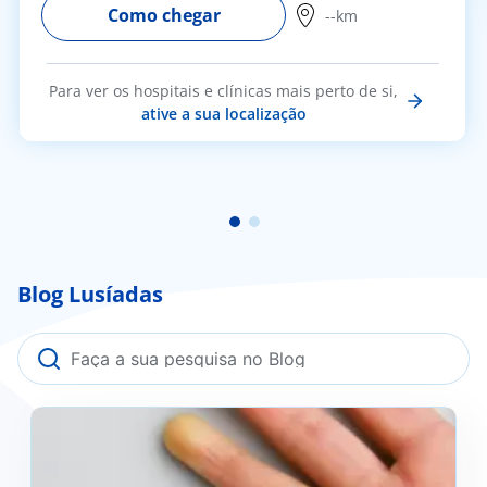
Como chegar
--km
Para ver os hospitais e clínicas mais perto de si,
ative a sua localização
Blog Lusíadas
Fenómeno de Raynaud: o que é, como se previne e
quando deve procurar ajuda médica?