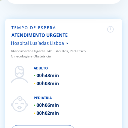
Doc
ínica
TEMPO DE ESPERA
ATENDIMENTO URGENTE
ug
Hospital Lusíadas Lisboa
Atendimento Urgente 24h | ​Adultos, Pediátrico,
Ginecologia e Obstetrícia
s Sport
Hospital Lusíadas Porto
Hospital Lusíadas Braga
ADULTO
e a nós
00h
48min
Hospital Lusíadas Amadora
00h
08min
Hospital Lusíadas Albufeira
EN
Hospital Lusíadas Vilamoura
PEDIATRIA
Hospital Lusíadas Paços de
00h
06min
Ferreira
00h
02min