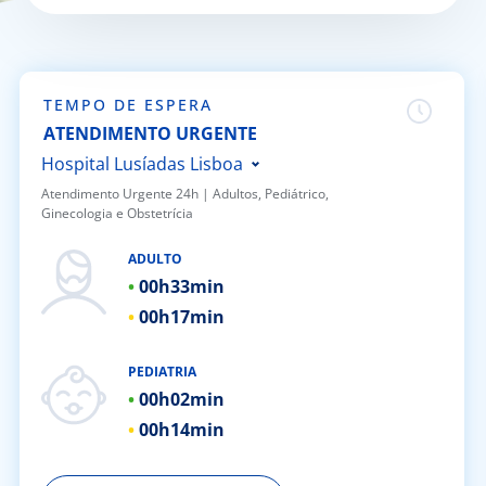
Doc
ínica
TEMPO DE ESPERA
ATENDIMENTO URGENTE
ug
Hospital Lusíadas Lisboa
Atendimento Urgente 24h | ​Adultos, Pediátrico,
Ginecologia e Obstetrícia
s Sport
Hospital Lusíadas Porto
Hospital Lusíadas Braga
ADULTO
e a nós
00h
33min
Hospital Lusíadas Amadora
00h
17min
Hospital Lusíadas Albufeira
EN
Hospital Lusíadas Vilamoura
PEDIATRIA
Hospital Lusíadas Paços de
00h
02min
Ferreira
00h
14min