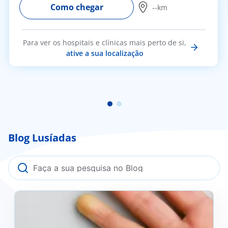
Como chegar
--km
Para ver os hospitais e clínicas mais perto de si,
ative a sua localização
Blog Lusíadas
Fenómeno de Raynaud: o que é, como se previne e
quando deve procurar ajuda médica?