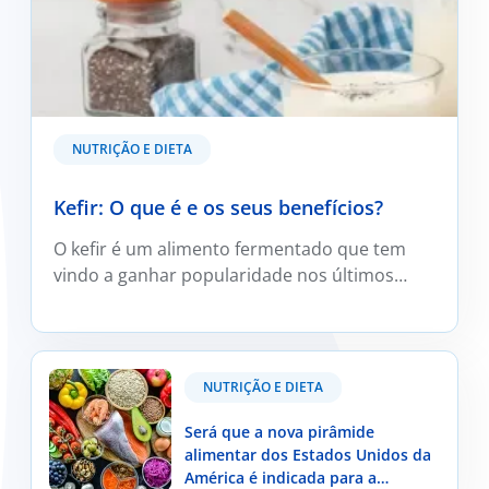
NUTRIÇÃO E DIETA
Kefir: O que é e os seus benefícios?
O kefir é um alimento fermentado que tem
vindo a ganhar popularidade nos últimos
anos, sobretudo devido ao crescente
interesse pelos alimentos que podem
contribuir para a saúde intestinal.
Será que a nova pirâmide alimentar dos Estados
NUTRIÇÃO E DIETA
Unidos da América é indicada para a população
portuguesa?
Será que a nova pirâmide
alimentar dos Estados Unidos da
América é indicada para a