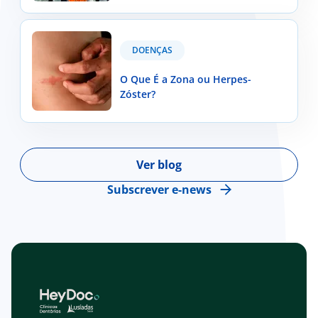
população portuguesa?
O Que É a Zona ou Herpes-Zóster?
DOENÇAS
O Que É a Zona ou Herpes-
Zóster?
Ver blog
Subscrever e-news