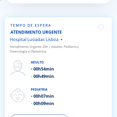
Doc
ínica
TEMPO DE ESPERA
ATENDIMENTO URGENTE
ug
Hospital Lusíadas Lisboa
Atendimento Urgente 24h | ​Adultos, Pediátrico,
Ginecologia e Obstetrícia
s Sport
Hospital Lusíadas Porto
Hospital Lusíadas Braga
ADULTO
e a nós
00h
54min
Hospital Lusíadas Amadora
00h
49min
Hospital Lusíadas Albufeira
EN
Hospital Lusíadas Vilamoura
PEDIATRIA
Hospital Lusíadas Paços de
00h
07min
Ferreira
00h
09min