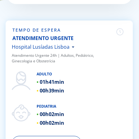
Doc
ínica
TEMPO DE ESPERA
ATENDIMENTO URGENTE
ug
Hospital Lusíadas Lisboa
Atendimento Urgente 24h | ​Adultos, Pediátrico,
Ginecologia e Obstetrícia
s Sport
Hospital Lusíadas Porto
Hospital Lusíadas Braga
ADULTO
e a nós
01h
41min
Hospital Lusíadas Amadora
00h
39min
Hospital Lusíadas Albufeira
EN
Hospital Lusíadas Vilamoura
PEDIATRIA
Hospital Lusíadas Paços de
00h
02min
Ferreira
00h
02min