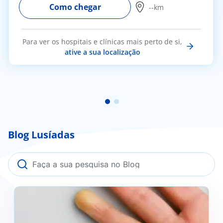
Como chegar
--km
Para ver os hospitais e clínicas mais perto de si,
ative a sua localização
Blog Lusíadas
Fenómeno de Raynaud: o que é, como se previne e
quando deve procurar ajuda médica?