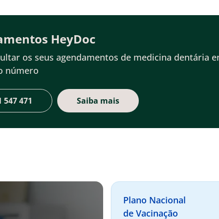
amentos HeyDoc
ultar os seus agendamentos de medicina dentária 
do número
1 547 471
Saiba mais
Plano Nacional
de Vacinação