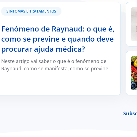
se previne e quando deve procurar ajuda médica?
Kefi
SINTOMAS E TRATAMENTOS
Fenómeno de Raynaud: o que é,
como se previne e quando deve
procurar ajuda médica?
Será
Neste artigo vai saber o que é o fenómeno de
Esta
Raynaud, como se manifesta, como se previne e
para
trata e em que situações deve ser avaliado por
um médico reumatologista.
Subsc