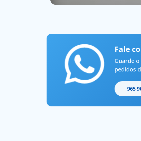
Fale c
Guarde o 
pedidos d
965 9