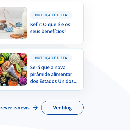
r: O que é e os seus benefícios?
NUTRIÇÃO E DIETA
Kefir: O que é e os
seus benefícios?
 que a nova pirâmide alimentar dos
NUTRIÇÃO E DIETA
dos Unidos da América é indicada
 a população portuguesa?
Será que a nova
pirâmide alimentar
dos Estados Unidos
da América é indicada
para a população
portuguesa?
rever e-news
Ver blog