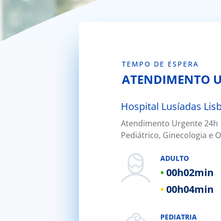
TEMPO DE ESPERA
ATENDIMENTO 
Hospital Lusíadas Lis
Atendimento Urgente 24h |
Hospital Lusíadas Porto
Pediátrico, Ginecologia e O
Hospital Lusíadas Braga
ADULTO
Hospital Lusíadas Amadora
00h
02min
Hospital Lusíadas Albufeira
00h
04min
Hospital Lusíadas Vilamoura
Hospital Lusíadas Paços de Fer
PEDIATRIA