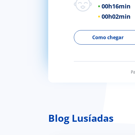
00h
16min
00h
02min
Como chegar
Pa
Blog Lusíadas