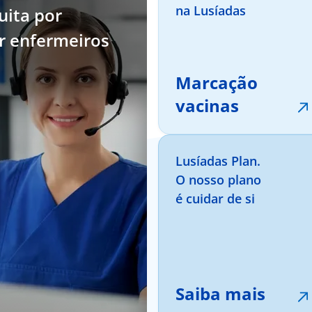
na Lusíadas
uita por
or enfermeiros
Marcação
vacinas
Lusíadas Plan.
O nosso plano
é cuidar de si
Saiba mais