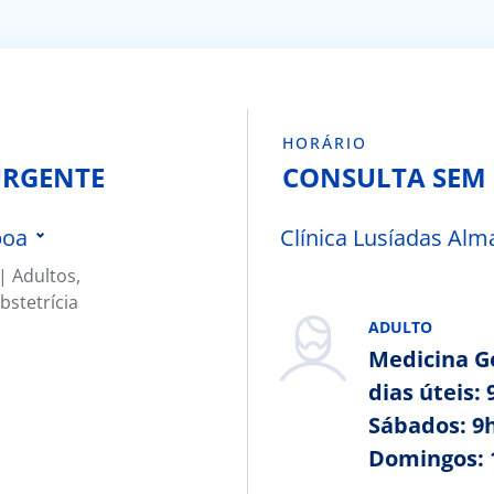
HORÁRIO
URGENTE
CONSULTA SEM
boa
Clínica Lusíadas Alm
 ​Adultos,
Clínica Lusíadas Oriente
bstetrícia
Clínica Lusíadas Faro
ADULTO
Hospital Lusíadas Santa Maria
Medicina Ge
dias úteis: 
Hospital Lusíadas Campera
Sábados: 9h
Hospital Lusíadas Maia
Domingos: 
reira