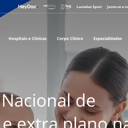
Lusíadas Sport
Junte-se a n
Hospitais e Clínicas
Corpo Clínico
Especialidades
Nacional de
 e extra plano n