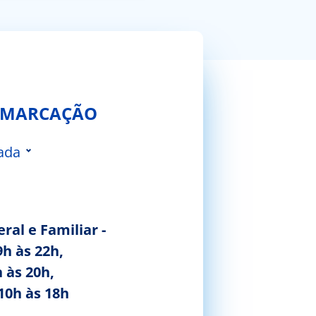
 MARCAÇÃO
ada
 da Feira
ral e Familiar -
9h às 22h,
 às 20h,
10h às 18h