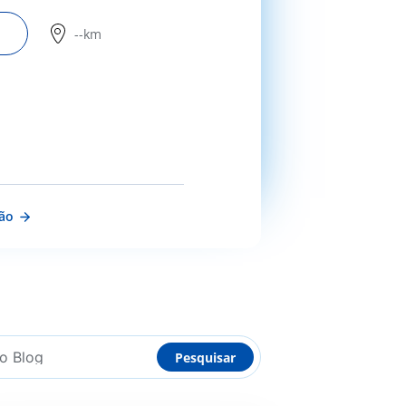
--km
ção