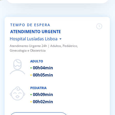
Doc
ínica
TEMPO DE ESPERA
ATENDIMENTO URGENTE
ug
Hospital Lusíadas Lisboa
Atendimento Urgente 24h | ​Adultos, Pediátrico,
Ginecologia e Obstetrícia
s Sport
Hospital Lusíadas Porto
Hospital Lusíadas Braga
ADULTO
e a nós
00h
04min
Hospital Lusíadas Amadora
00h
05min
Hospital Lusíadas Albufeira
EN
Hospital Lusíadas Vilamoura
PEDIATRIA
Hospital Lusíadas Paços de
00h
09min
Ferreira
00h
02min