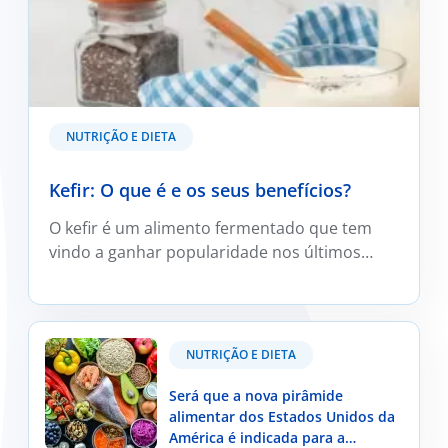
NUTRIÇÃO E DIETA
Kefir: O que é e os seus benefícios?
O kefir é um alimento fermentado que tem
vindo a ganhar popularidade nos últimos
anos, sobretudo devido ao crescente
interesse pelos alimentos que podem
contribuir para a saúde intestinal.
Será que a nova pirâmide alimentar dos Estados
NUTRIÇÃO E DIETA
Unidos da América é indicada para a população
portuguesa?
Será que a nova pirâmide
alimentar dos Estados Unidos da
América é indicada para a