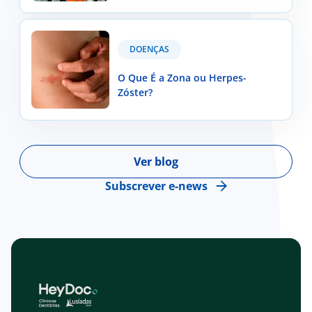
população portuguesa?
O Que É a Zona ou Herpes-Zóster?
DOENÇAS
O Que É a Zona ou Herpes-
Zóster?
Ver blog
Subscrever e-news