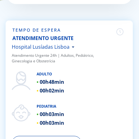
Doc
ínica
TEMPO DE ESPERA
ATENDIMENTO URGENTE
ug
Hospital Lusíadas Lisboa
Atendimento Urgente 24h | ​Adultos, Pediátrico,
Ginecologia e Obstetrícia
s Sport
Hospital Lusíadas Porto
Hospital Lusíadas Braga
ADULTO
e a nós
00h
48min
Hospital Lusíadas Amadora
00h
02min
Hospital Lusíadas Albufeira
EN
Hospital Lusíadas Vilamoura
PEDIATRIA
Hospital Lusíadas Paços de
00h
03min
Ferreira
00h
03min