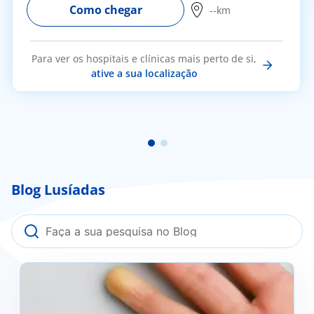
Como chegar
--km
Para ver os hospitais e clínicas mais perto de si,
ative a sua localização
Blog Lusíadas
Fenómeno de Raynaud: o que é, como se previne e
quando deve procurar ajuda médica?