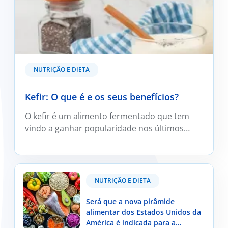
NUTRIÇÃO E DIETA
Kefir: O que é e os seus benefícios?
O kefir é um alimento fermentado que tem
vindo a ganhar popularidade nos últimos
anos, sobretudo devido ao crescente
interesse pelos alimentos que podem
contribuir para a saúde intestinal.
Será que a nova pirâmide alimentar dos Estados
NUTRIÇÃO E DIETA
Unidos da América é indicada para a população
portuguesa?
Será que a nova pirâmide
alimentar dos Estados Unidos da
América é indicada para a