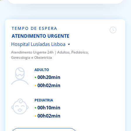
Doc
ínica
TEMPO DE ESPERA
ATENDIMENTO URGENTE
ug
Hospital Lusíadas Lisboa
Atendimento Urgente 24h | ​Adultos, Pediátrico,
Ginecologia e Obstetrícia
s Sport
Hospital Lusíadas Porto
Hospital Lusíadas Braga
ADULTO
e a nós
00h
20min
Hospital Lusíadas Amadora
00h
02min
Hospital Lusíadas Albufeira
EN
Hospital Lusíadas Vilamoura
PEDIATRIA
Hospital Lusíadas Paços de
00h
10min
Ferreira
00h
02min