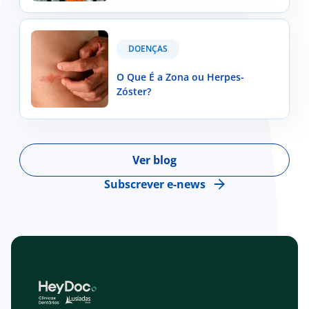
população portuguesa?
O Que É a Zona ou Herpes-Zóster?
DOENÇAS
O Que É a Zona ou Herpes-
Zóster?
Ver blog
Subscrever e-news