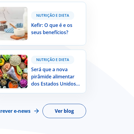
r: O que é e os seus benefícios?
NUTRIÇÃO E DIETA
Kefir: O que é e os
seus benefícios?
 que a nova pirâmide alimentar dos
NUTRIÇÃO E DIETA
dos Unidos da América é indicada
 a população portuguesa?
Será que a nova
pirâmide alimentar
dos Estados Unidos
da América é indicada
para a população
portuguesa?
rever e-news
Ver blog