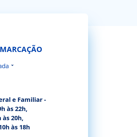
 MARCAÇÃO
ada
 da Feira
ral e Familiar -
9h às 22h,
 às 20h,
10h às 18h