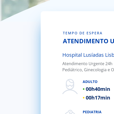
TEMPO DE ESPERA
ATENDIMENTO 
Hospital Lusíadas Lis
Atendimento Urgente 24h |
Hospital Lusíadas Porto
Pediátrico, Ginecologia e O
Hospital Lusíadas Braga
ADULTO
Hospital Lusíadas Amadora
00h
40min
Hospital Lusíadas Albufeira
00h
17min
Hospital Lusíadas Vilamoura
Hospital Lusíadas Paços de Fer
PEDIATRIA