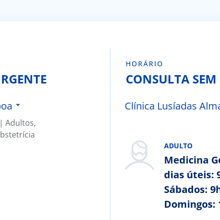
HORÁRIO
URGENTE
CONSULTA SEM
boa
Clínica Lusíadas Alm
 ​Adultos,
Clínica Lusíadas Oriente
bstetrícia
Clínica Lusíadas Faro
ADULTO
Hospital Lusíadas Santa Maria
Medicina Ge
dias úteis: 
Hospital Lusíadas Campera
Sábados: 9h
Hospital Lusíadas Maia
Domingos: 
reira