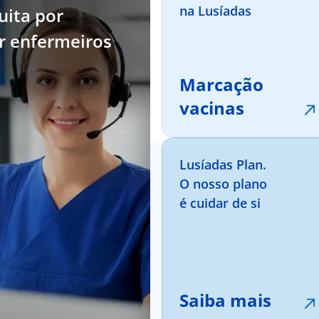
na Lusíadas
uita por
or enfermeiros
Marcação
vacinas
Lusíadas Plan.
O nosso plano
é cuidar de si
Saiba mais