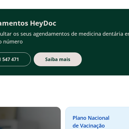
amentos HeyDoc
ultar os seus agendamentos de medicina dentária 
do número
1 547 471
Saiba mais
Plano Nacional
de Vacinação