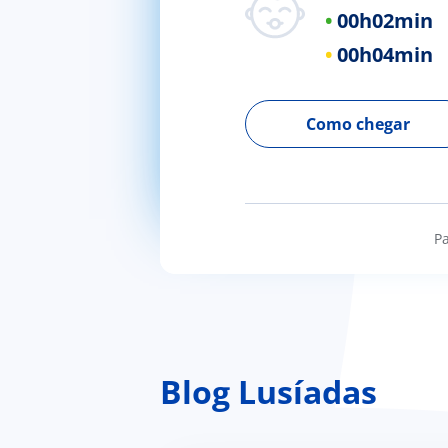
00h
02min
00h
04min
Como chegar
Pa
Blog Lusíadas