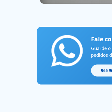
Fale c
Guarde o 
pedidos d
965 9