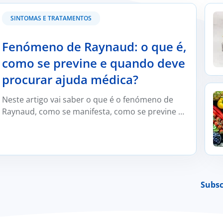
se previne e quando deve procurar ajuda médica?
Kefi
SINTOMAS E TRATAMENTOS
Fenómeno de Raynaud: o que é,
como se previne e quando deve
procurar ajuda médica?
Será
Neste artigo vai saber o que é o fenómeno de
Esta
Raynaud, como se manifesta, como se previne e
para
trata e em que situações deve ser avaliado por
um médico reumatologista.
Subsc