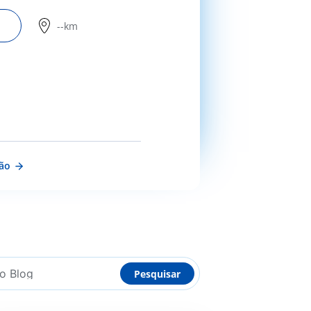
--km
ção