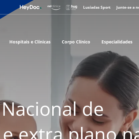
Lusíadas Sport
Junte-se a n
Hospitais e Clínicas
Corpo Clínico
Especialidades
Nacional de
 e extra plano n