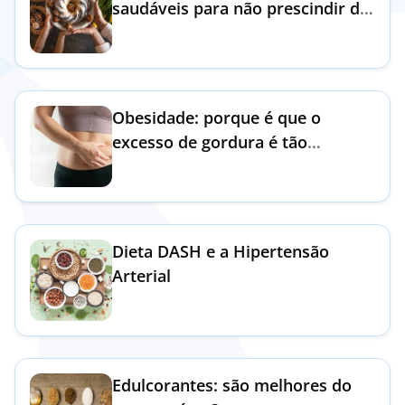
saudáveis para não prescindir de
nada
Doc
ínica
Obesidade: porque é que o
ug
excesso de gordura é tão
prejudicial?
s Sport
e a nós
Dieta DASH e a Hipertensão
Arterial
EN
Edulcorantes: são melhores do