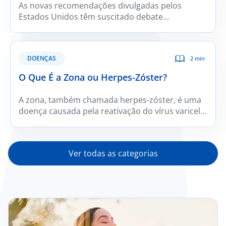
As novas recomendações divulgadas pelos
Estados Unidos têm suscitado debate
internacional. Embora integrem orientações
alinhadas com a evidência científica mais
recente, apresentam também propostas
DOENÇAS
2 min
controversas cuja aplicabilidade fora do contexto
norte americano é limitada. Para a população
O Que É a Zona ou Herpes-Zóster?
portuguesa, em particular, este modelo não
constitui a abordagem nutricional mais
A zona, também chamada herpes-zóster, é uma
adequada.
doença causada pela reativação do vírus varicela-
zóster, o mesmo vírus que provoca a varicela.
Depois da infeção inicial, o vírus permanece
“adormecido” nos gânglios sensitivos e pode
Ver todas as categorias
reativar-se mais tarde, originando zona.