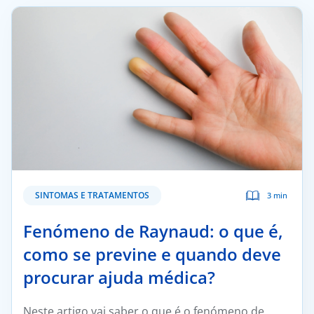
Doc
ínica
ug
s Sport
e a nós
SINTOMAS E TRATAMENTOS
3 min
T
Fenómeno de Raynaud: o que é,
como se previne e quando deve
procurar ajuda médica?
Neste artigo vai saber o que é o fenómeno de