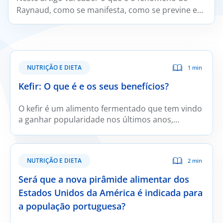
Raynaud, como se manifesta, como se previne e
trata e em que situações deve ser avaliado por um
médico reumatologista.
NUTRIÇÃO E DIETA
1 min
Kefir: O que é e os seus benefícios?
O kefir é um alimento fermentado que tem vindo
a ganhar popularidade nos últimos anos,
sobretudo devido ao crescente interesse pelos
alimentos que podem contribuir para a saúde
intestinal.
NUTRIÇÃO E DIETA
2 min
Será que a nova pirâmide alimentar dos
Estados Unidos da América é indicada para
a população portuguesa?