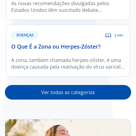
As novas recomendações divulgadas pelos
Estados Unidos têm suscitado debate
internacional. Embora integrem orientações
alinhadas com a evidência científica mais
recente, apresentam também propostas
DOENÇAS
2 min
controversas cuja aplicabilidade fora do contexto
norte americano é limitada. Para a população
O Que É a Zona ou Herpes-Zóster?
portuguesa, em particular, este modelo não
constitui a abordagem nutricional mais
A zona, também chamada herpes-zóster, é uma
adequada.
doença causada pela reativação do vírus varicela-
zóster, o mesmo vírus que provoca a varicela.
Depois da infeção inicial, o vírus permanece
“adormecido” nos gânglios sensitivos e pode
Ver todas as categorias
reativar-se mais tarde, originando zona.