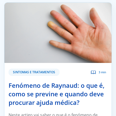
Doc
ínica
ug
s Sport
e a nós
SINTOMAS E TRATAMENTOS
3 min
T
Fenómeno de Raynaud: o que é,
como se previne e quando deve
procurar ajuda médica?
Neste artigo vai saber o que é o fenómeno de