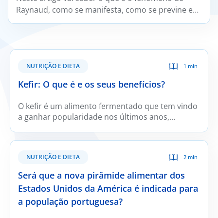
Raynaud, como se manifesta, como se previne e
trata e em que situações deve ser avaliado por um
médico reumatologista.
NUTRIÇÃO E DIETA
1 min
Kefir: O que é e os seus benefícios?
O kefir é um alimento fermentado que tem vindo
a ganhar popularidade nos últimos anos,
sobretudo devido ao crescente interesse pelos
alimentos que podem contribuir para a saúde
intestinal.
NUTRIÇÃO E DIETA
2 min
Será que a nova pirâmide alimentar dos
Estados Unidos da América é indicada para
a população portuguesa?