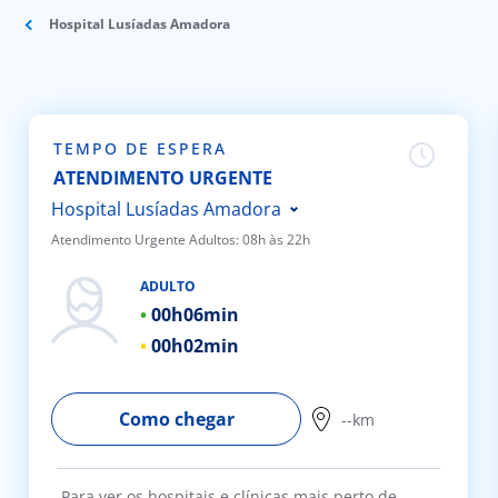
Hospital Lusíadas Amadora
Doc
ínica
TEMPO DE ESPERA
ug
ATENDIMENTO URGENTE
Hospital Lusíadas Amadora
s Sport
Atendimento Urgente Adultos: 08h às 22h
Hospital Lusíadas Porto
e a nós
ADULTO
Hospital Lusíadas Braga
00h
06min
Hospital Lusíadas Lisboa
EN
00h
02min
Hospital Lusíadas Albufeira
Hospital Lusíadas Vilamoura
Como chegar
--km
Hospital Lusíadas Paços de
Ferreira
Para ver os hospitais e clínicas mais perto de