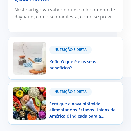
Neste artigo vai saber o que é o fenómeno de
Raynaud, como se manifesta, como se previne
e trata e em que situações deve ser avaliado
por um médico reumatologista.
Kefir: O que é e os seus benefícios?
NUTRIÇÃO E DIETA
Kefir: O que é e os seus
benefícios?
Será que a nova pirâmide alimentar dos Estados
NUTRIÇÃO E DIETA
Unidos da América é indicada para a população
portuguesa?
Será que a nova pirâmide
alimentar dos Estados Unidos da
América é indicada para a
população portuguesa?