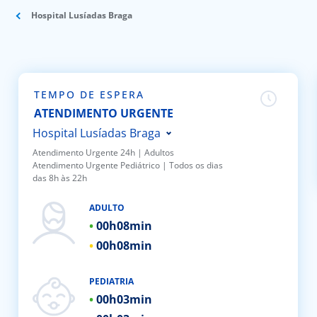
Hospital Lusíadas Braga
Doc
ínica
TEMPO DE ESPERA
ug
ATENDIMENTO URGENTE
Hospital Lusíadas Braga
s Sport
Atendimento Urgente 24h | Adultos
Atendimento Urgente Pediátrico | Todos os dias
Hospital Lusíadas Porto
das 8h às 22h
e a nós
Hospital Lusíadas Lisboa
ADULTO
Hospital Lusíadas Amadora
EN
00h
08min
Hospital Lusíadas Albufeira
00h
08min
Hospital Lusíadas Vilamoura
Hospital Lusíadas Paços de
PEDIATRIA
00h
03min
Ferreira