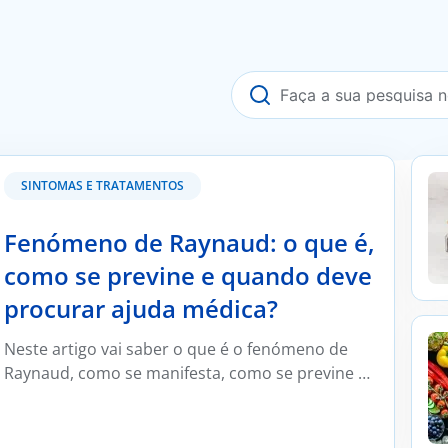
se previne e quando deve procurar ajuda médica?
Kefi
SINTOMAS E TRATAMENTOS
Fenómeno de Raynaud: o que é,
como se previne e quando deve
procurar ajuda médica?
Será
Neste artigo vai saber o que é o fenómeno de
Esta
Raynaud, como se manifesta, como se previne e
para
trata e em que situações deve ser avaliado por
um médico reumatologista.