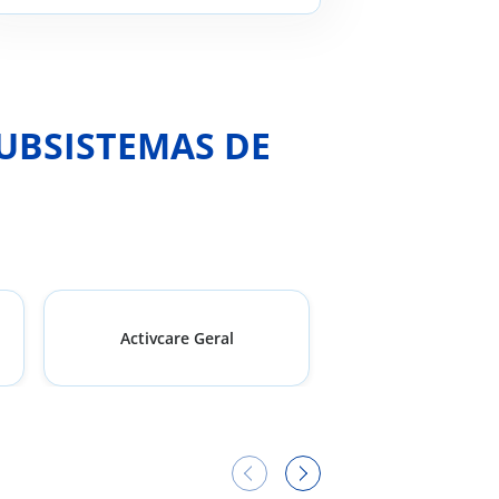
da América é indicada
para a população
portuguesa?
SUBSISTEMAS DE
Activcare Geral
Activcare Mat