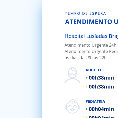
TEMPO DE ESPERA
ATENDIMENTO 
Hospital Lusíadas Bra
Atendimento Urgente 24h 
Hospital Lusíadas Porto
Atendimento Urgente Pedi
Hospital Lusíadas Lisboa
os dias das 8h às 22h
Hospital Lusíadas Amadora
ADULTO
Hospital Lusíadas Albufeira
00h
38min
Hospital Lusíadas Vilamoura
00h
38min
Hospital Lusíadas Paços de Fer
PEDIATRIA
00h
04min
00h
04min