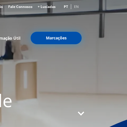
ós
Fale Connosco
+ Lusíadas
PT
EN
Marcações
mação Útil
de