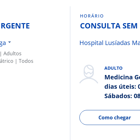
HORÁRIO
URGENTE
CONSULTA SEM
ga
Hospital Lusíadas Ma
| Adultos
Clínica Lusíadas Almada
átrico | Todos
Clínica Lusíadas Oriente
ADULTO
Clínica Lusíadas Faro
Medicina Ge
dias úteis: 
Hospital Lusíadas Santa Maria
Sábados: 08
Hospital Lusíadas Campera
reira
Como chegar