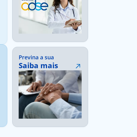
Previna a sua
Saiba mais
saúde sem
alterar a sua
vida