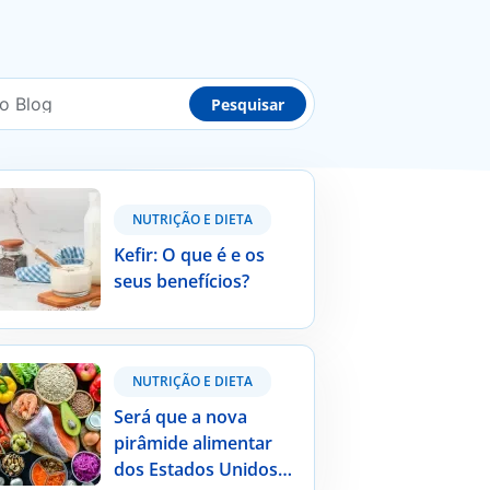
r: O que é e os seus benefícios?
NUTRIÇÃO E DIETA
Kefir: O que é e os
seus benefícios?
 que a nova pirâmide alimentar dos
NUTRIÇÃO E DIETA
dos Unidos da América é indicada
 a população portuguesa?
Será que a nova
pirâmide alimentar
dos Estados Unidos