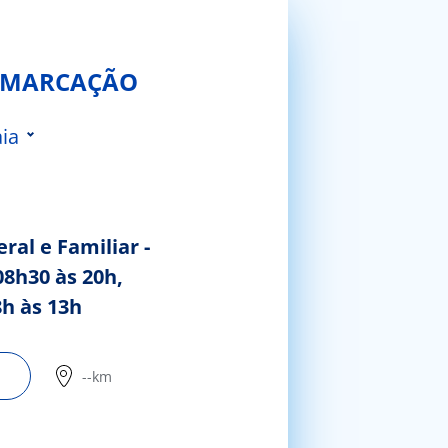
 MARCAÇÃO
ia
ral e Familiar -
08h30 às 20h,
 da Feira
h às 13h
--km