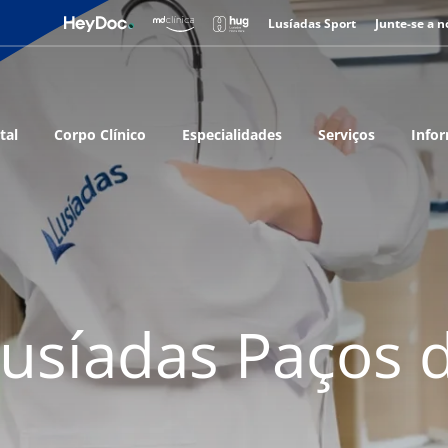
Lusíadas Sport
Junte-se a n
tal
Corpo Clínico
Especialidades
Serviços
Infor
Lusíadas Paços 