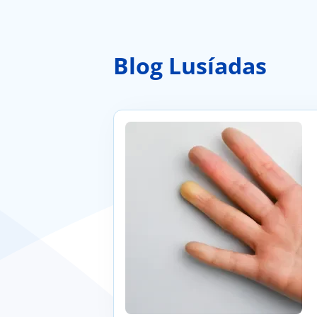
Blog Lusíadas
Fenómeno de Raynaud: o que é, como 