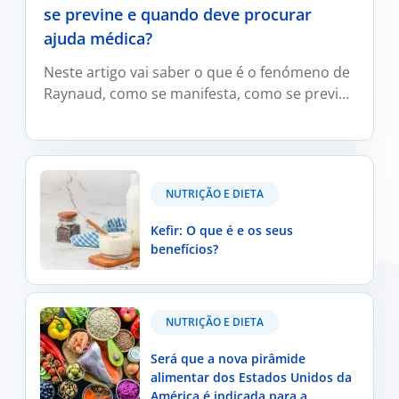
se previne e quando deve procurar
ajuda médica?
Neste artigo vai saber o que é o fenómeno de
Raynaud, como se manifesta, como se previne
e trata e em que situações deve ser avaliado
por um médico reumatologista.
Kefir: O que é e os seus benefícios?
NUTRIÇÃO E DIETA
Kefir: O que é e os seus
benefícios?
Será que a nova pirâmide alimentar dos Estados
NUTRIÇÃO E DIETA
Unidos da América é indicada para a população
portuguesa?
Será que a nova pirâmide
alimentar dos Estados Unidos da
América é indicada para a