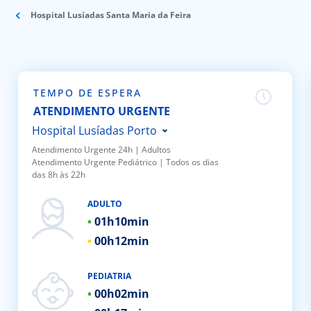
Hospital Lusíadas Santa Maria da Feira
Doc
ínica
TEMPO DE ESPERA
ug
ATENDIMENTO URGENTE
Hospital Lusíadas Porto
s Sport
Atendimento Urgente 24h | Adultos
Atendimento Urgente Pediátrico | Todos os dias
Hospital Lusíadas Braga
das 8h às 22h
e a nós
Hospital Lusíadas Lisboa
ADULTO
Hospital Lusíadas Amadora
EN
01h
10min
Hospital Lusíadas Albufeira
00h
12min
Hospital Lusíadas Vilamoura
Hospital Lusíadas Paços de
PEDIATRIA
00h
02min
Ferreira