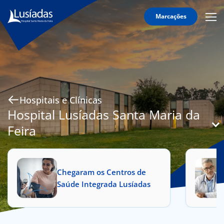
Marcações
Mobi
Men
O
Icon
Hospital
Corpo
Clínico
Especialidades
Hospitais e Clínicas
Serviços
Hospital Lusíadas Santa Maria da
Feira
Informação
Útil
Chegaram os Centros de
Saúde Integrada Lusíadas
onnosco
íadas