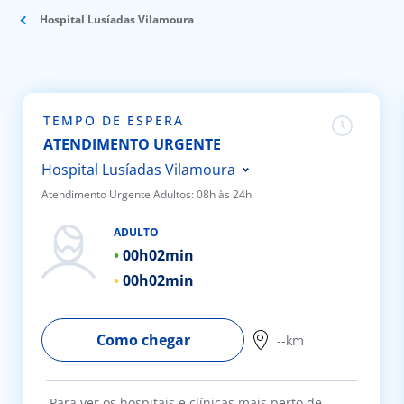
Hospital Lusíadas Vilamoura
Doc
ínica
TEMPO DE ESPERA
ug
ATENDIMENTO URGENTE
Hospital Lusíadas Vilamoura
s Sport
Atendimento Urgente Adultos: 08h às 24h
Hospital Lusíadas Porto
e a nós
ADULTO
Hospital Lusíadas Braga
00h
02min
Hospital Lusíadas Lisboa
EN
00h
02min
Hospital Lusíadas Amadora
Hospital Lusíadas Albufeira
Como chegar
--km
Hospital Lusíadas Paços de
Ferreira
Para ver os hospitais e clínicas mais perto de