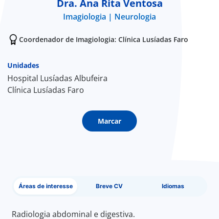
Dra. Ana Rita Ventosa
Imagiologia
Neurologia
Doc
Coordenador de Imagiologia: Clínica Lusíadas Faro
ínica
Unidades
ug
Hospital Lusíadas Albufeira
Clínica Lusíadas Faro
s Sport
Marcar
e a nós
EN
Áreas de interesse
Breve CV
Idiomas
Radiologia abdominal e digestiva.