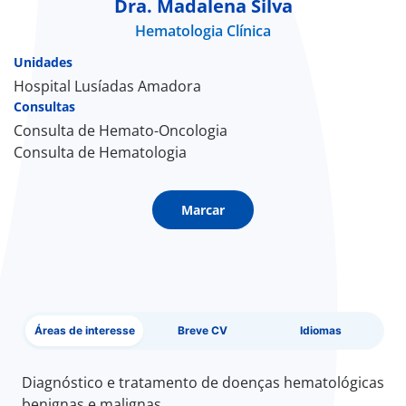
Dra. Madalena Silva
Hematologia Clínica
Doc
Unidades
ínica
Hospital Lusíadas Amadora
Consultas
Consulta de Hemato-Oncologia
ug
Consulta de Hematologia
s Sport
Marcar
e a nós
EN
Áreas de interesse
Breve CV
Idiomas
Diagnóstico e tratamento de doenças hematológicas
benignas e malignas