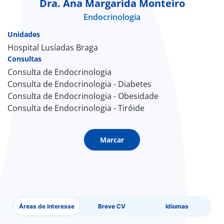
Dra. Ana Margarida Monteiro
Endocrinologia
Doc
Unidades
ínica
Hospital Lusíadas Braga
Consultas
Consulta de Endocrinologia
ug
Consulta de Endocrinologia - Diabetes
Consulta de Endocrinologia - Obesidade
s Sport
Consulta de Endocrinologia - Tiróide
e a nós
Marcar
EN
Áreas de interesse
Breve CV
Idiomas