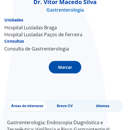
Dr. Vítor Macedo Silva
Gastrenterologia
Doc
Unidades
ínica
Hospital Lusíadas Braga
Hospital Lusíadas Paços de Ferreira
Consultas
ug
Consulta de Gastrenterologia
s Sport
Marcar
e a nós
EN
Áreas de interesse
Breve CV
Idiomas
Gastrenterologia; Endoscopia Diagnóstica e
Terapêutica; Vigilância e Risco Gastrointestinal;