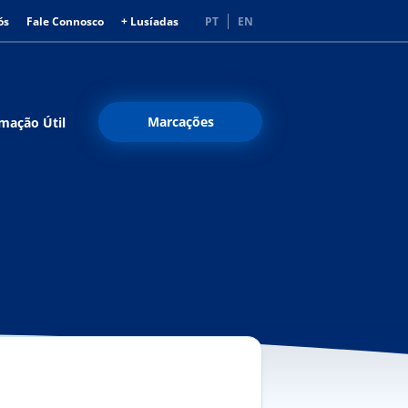
ós
Fale Connosco
+ Lusíadas
PT
EN
Marcações
mação Útil