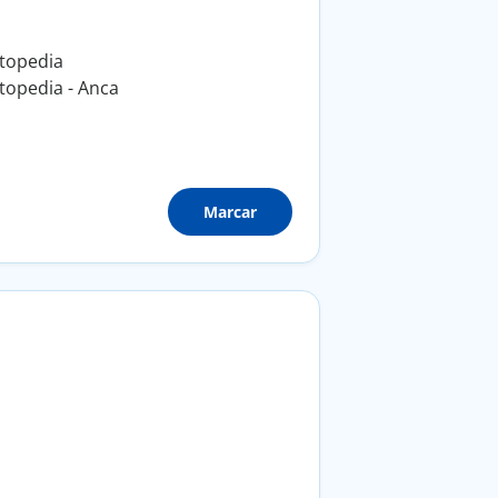
topedia
topedia - Anca
Marcar