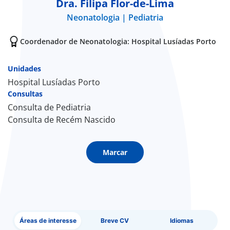
Dra. Filipa Flor-de-Lima
Neonatologia
Pediatria
Doc
Coordenador de Neonatologia: Hospital Lusíadas Porto
ínica
Unidades
ug
Hospital Lusíadas Porto
Consultas
s Sport
Consulta de Pediatria
Consulta de Recém Nascido
e a nós
Marcar
EN
Áreas de interesse
Breve CV
Idiomas