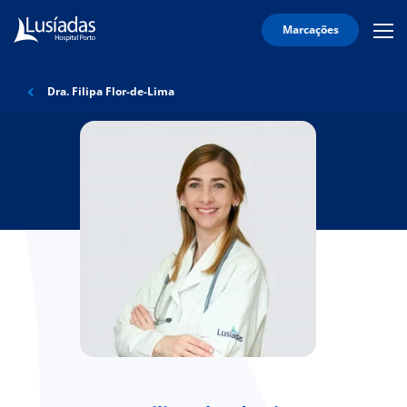
Marcações
Mobi
Men
O
Icon
Hospital
Dra. Filipa Flor-de-Lima
Corpo
Clínico
Especialidades
Serviços
Informação
Útil
onnosco
íadas