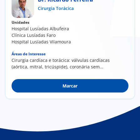
Cirurgia Torácica
Doc
Unidades
ínica
Hospital Lusíadas Albufeira
Clínica Lusíadas Faro
Hospital Lusíadas Vilamoura
ug
Áreas de Interesse
Cirurgia cardíaca e torácica: válvulas cardíacas
s Sport
(aórtica, mitral, tricúspide), coronária sem...
e a nós
Marcar
EN