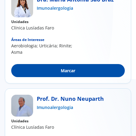
Imunoalergologia
Doc
Unidades
ínica
Clínica Lusíadas Faro
Áreas de Interesse
ug
Aerobiologia; Urticária; Rinite;
Asma
s Sport
Marcar
e a nós
EN
Prof. Dr. Nuno Neuparth
Imunoalergologia
Unidades
Clínica Lusíadas Faro