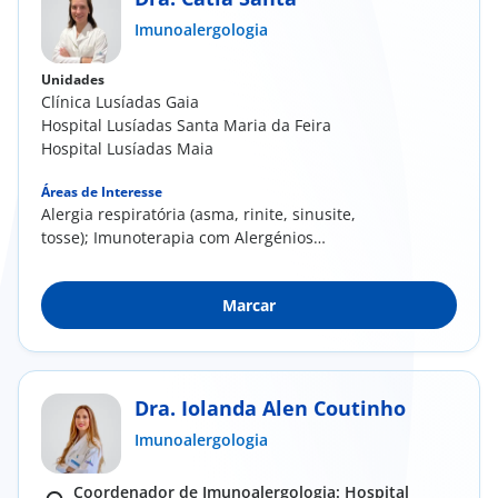
Imunoalergologia
Doc
Unidades
ínica
Clínica Lusíadas Gaia
Hospital Lusíadas Santa Maria da Feira
Hospital Lusíadas Maia
ug
Áreas de Interesse
Alergia respiratória (asma, rinite, sinusite,
s Sport
tosse); Imunoterapia com Alergénios
(vacinas);...
e a nós
Marcar
EN
Dra. Iolanda Alen Coutinho
Imunoalergologia
Coordenador de Imunoalergologia: Hospital