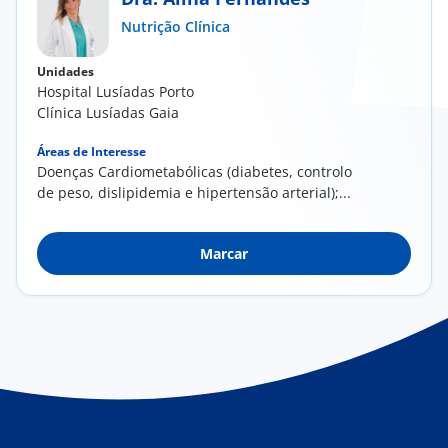
Nutrição Clínica
Doc
Unidades
ínica
Hospital Lusíadas Porto
Clínica Lusíadas Gaia
ug
Áreas de Interesse
Doenças Cardiometabólicas (diabetes, controlo
de peso, dislipidemia e hipertensão arterial);...
s Sport
e a nós
Marcar
EN