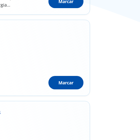
Marcar
rgia
Marcar
s