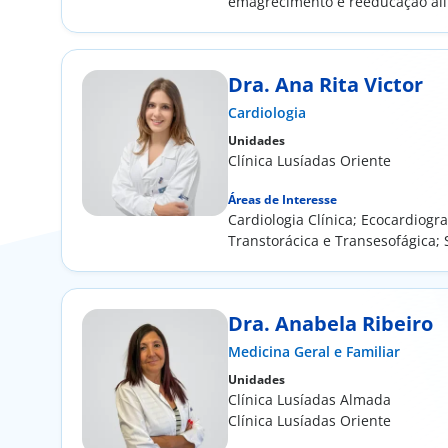
emagrecimento e reeducação al
z
Nutrição...
Dra. Ana Rita Victor
Cardiologia
Unidades
Clínica Lusíadas Oriente
ar
Áreas de Interesse
Cardiologia Clínica; Ecocardiogra
S
Transtorácica e Transesofágica;
Metabólico;...
Dra. Anabela Ribeiro
Medicina Geral e Familiar
Unidades
Clínica Lusíadas Almada
Clínica Lusíadas Oriente