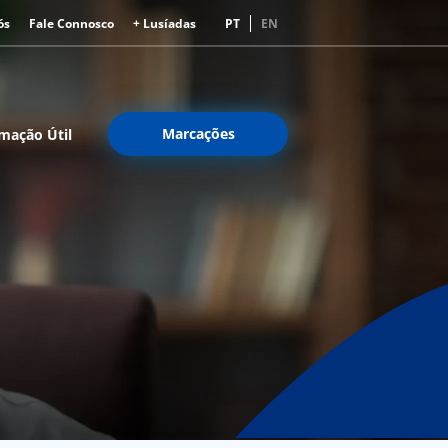
ós
Fale Connosco
+ Lusíadas
PT
EN
Marcações
mação Útil