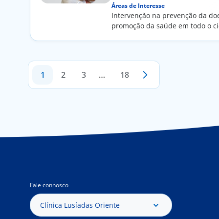
Áreas de Interesse
Intervenção na prevenção da do
promoção da saúde em todo o ci
de
cliente e...
de
1
2
3
…
18
US
Fale connosco
Clínica Lusíadas Oriente