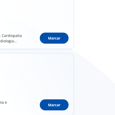
, Cardiopatia
Marcar
diologia
ata e
Marcar