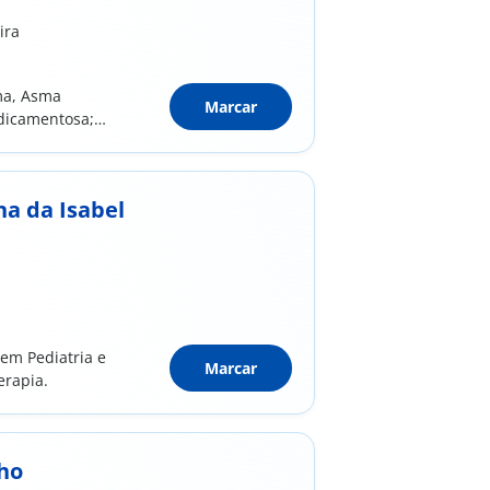
ira
ma, Asma
Marcar
edicamentosa;
a da Isabel
 em Pediatria e
Marcar
erapia.
nho