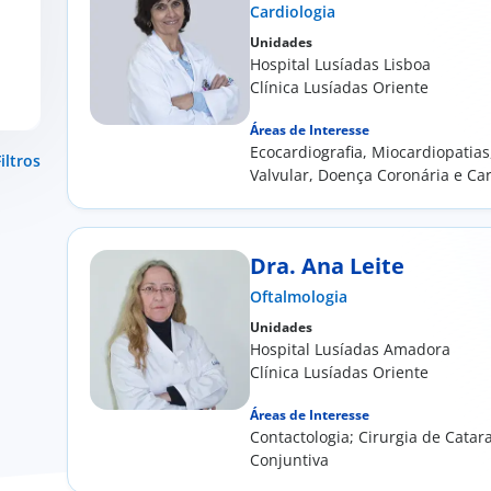
Cardiologia
Unidades
ia
Hospital Lusíadas Lisboa
Clínica Lusíadas Oriente
a
Áreas de Interesse
Ecocardiografia, Miocardiopatias
iltros
Valvular, Doença Coronária e Car
Clínica...
de
Dra. Ana Leite
l
Oftalmologia
Unidades
Hospital Lusíadas Amadora
Clínica Lusíadas Oriente
Áreas de Interesse
​Contactologia; Cirurgia de Catar
Conjuntiva​