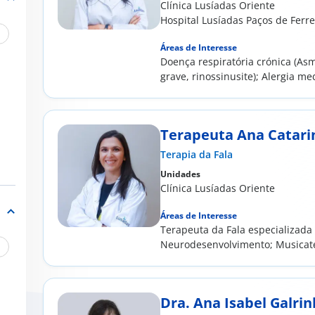
Clínica Lusíadas Oriente
Hospital Lusíadas Paços de Ferre
Áreas de Interesse
Doença respiratória crónica (As
grave, rinossinusite); Alergia m
Alergia...
Terapeuta Ana Catarin
Terapia da Fala
Unidades
Clínica Lusíadas Oriente
va
Áreas de Interesse
Terapeuta da Fala especializada
a
Neurodesenvolvimento; Musicat
ra
/
 e
Dra. Ana Isabel Galri