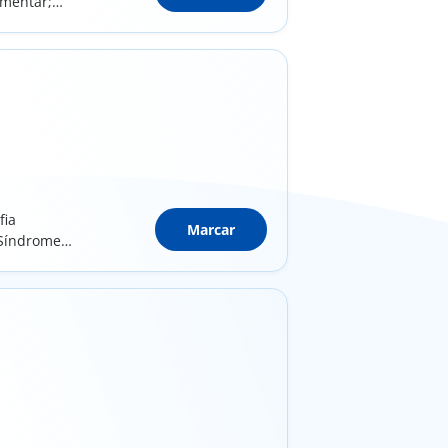
imentar;
fia
Marcar
 Síndrome