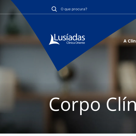
A Clín
Corpo Clín