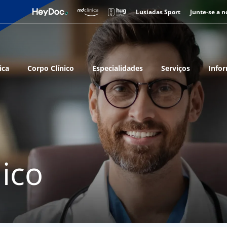
Lusíadas Sport
Junte-se a n
ica
Corpo Clínico
Especialidades
Serviços
Infor
ico