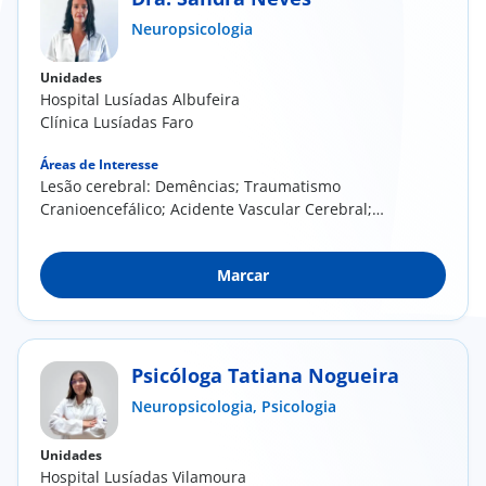
Neuropsicologia
Doc
Unidades
ínica
Hospital Lusíadas Albufeira
Clínica Lusíadas Faro
ug
Áreas de Interesse
Lesão cerebral: Demências; Traumatismo
Cranioencefálico; Acidente Vascular Cerebral;
s Sport
Doenças...
e a nós
Marcar
EN
Psicóloga Tatiana Nogueira
Neuropsicologia,
Psicologia
Unidades
Hospital Lusíadas Vilamoura