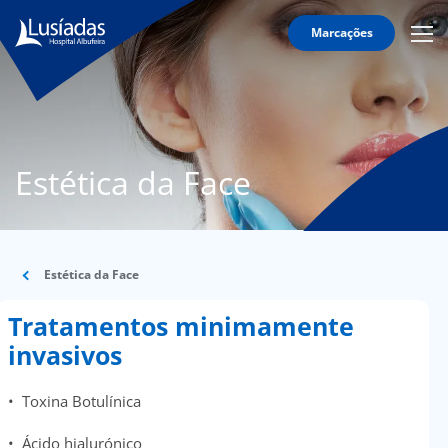
Marcações
Mobi
Men
O
Icon
Hospital
Corpo
Clínico
Estética da Face
Especialidades
Serviços
Informação
Estética da Face
Útil
Tratamentos minimamente
invasivos
onnosco
• Toxina Botulínica
íadas
• Ácido hialurónico