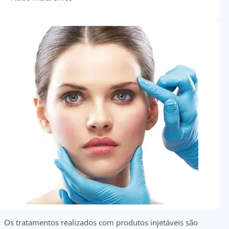
Doc
ínica
ug
s Sport
e a nós
EN
Os tratamentos realizados com produtos injetáveis são