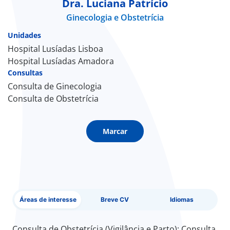
Dra. Luciana Patrício
Ginecologia e Obstetrícia
Doc
Unidades
ínica
Hospital Lusíadas Lisboa
Hospital Lusíadas Amadora
Consultas
ug
Consulta de Ginecologia
Consulta de Obstetrícia
s Sport
e a nós
Marcar
EN
Áreas de interesse
Breve CV
Idiomas
Consulta de Obstetrícia (Vigilância e Parto); Consulta