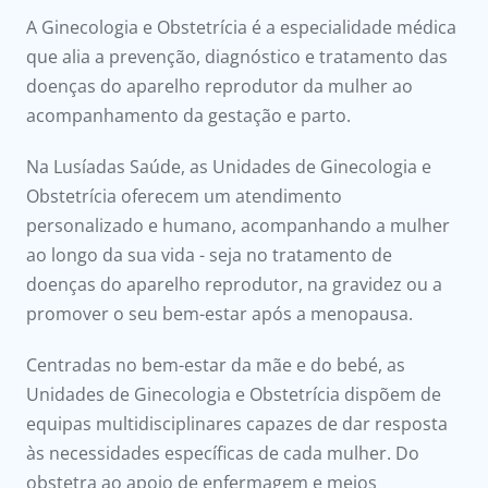
A Ginecologia e Obstetrícia é a especialidade médica
Doc
que alia a prevenção, diagnóstico e tratamento das
doenças do aparelho reprodutor da mulher ao
ínica
acompanhamento da gestação e parto.
ug
Na Lusíadas Saúde, as Unidades de Ginecologia e
Obstetrícia oferecem um atendimento
s Sport
personalizado e humano, acompanhando a mulher
ao longo da sua vida - seja no tratamento de
e a nós
doenças do aparelho reprodutor, na gravidez ou a
promover o seu bem-estar após a menopausa.
EN
Centradas no bem-estar da mãe e do bebé, as
Unidades de Ginecologia e Obstetrícia dispõem de
equipas multidisciplinares capazes de dar resposta
às necessidades específicas de cada mulher. Do
obstetra ao apoio de enfermagem e meios