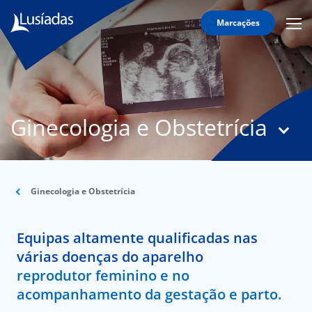
Marcações
Mobi
Men
Lusíadas
Icon
Hospitais
e
Clínicas
Ginecologia e Obstetrícia
Corpo
Clínico
Especialidades
Ginecologia e Obstetrícia
Acordos
Equipas altamente qualificadas nas
várias doenças do aparelho
onnosco
reprodutor feminino e no
acompanhamento da gestação e parto.
íadas