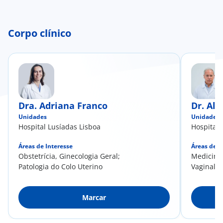
Corpo clínico
Dra. Adriana Franco
Dr. Alc
Unidades
Unidades
Hospital Lusíadas Lisboa
Hospital 
Áreas de Interesse
Áreas de I
Obstetrícia, Ginecologia Geral;
Medicina 
Patologia do Colo Uterino
Vaginal e
Ginecológ
Marcar