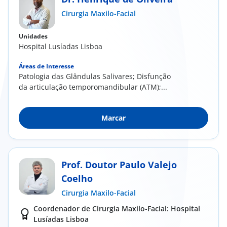
Cirurgia Maxilo-Facial
Doc
Unidades
ínica
Hospital Lusíadas Lisboa
Áreas de Interesse
ug
Patologia das Glândulas Salivares; Disfunção
da articulação temporomandibular (ATM);...
s Sport
Marcar
e a nós
EN
Prof. Doutor Paulo Valejo
Coelho
Cirurgia Maxilo-Facial
Coordenador de Cirurgia Maxilo-Facial: Hospital
Lusíadas Lisboa