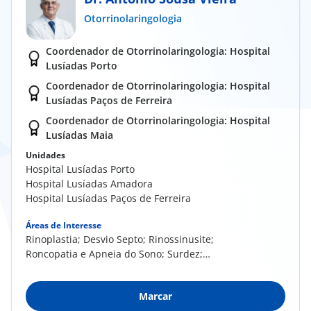
Otorrinolaringologia
Doc
Coordenador de Otorrinolaringologia: Hospital
ínica
Lusíadas Porto
Coordenador de Otorrinolaringologia: Hospital
Lusíadas Paços de Ferreira
ug
Coordenador de Otorrinolaringologia: Hospital
Lusíadas Maia
s Sport
Unidades
Hospital Lusíadas Porto
e a nós
Hospital Lusíadas Amadora
Hospital Lusíadas Paços de Ferreira
EN
Áreas de Interesse
Rinoplastia; Desvio Septo; Rinossinusite;
Roncopatia e Apneia do Sono; Surdez;
Otosclerose;...
Marcar