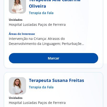
Oliveira
Doc
Terapia da Fala
Unidades
ínica
Hospital Lusíadas Paços de Ferreira
Áreas de Interesse
ug
Intervenção na Criança: Atrasos do
Desenvolvimento da Linguagem; Perturbações
s Sport
da Linguagem;...
Marcar
e a nós
EN
Terapeuta Susana Freitas
Terapia da Fala
Unidades
Hospital Lusíadas Paços de Ferreira