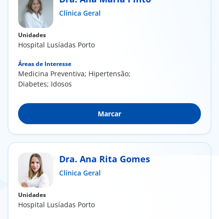
Clínica Geral
Doc
Unidades
ínica
Hospital Lusíadas Porto
Áreas de Interesse
ug
Medicina Preventiva; Hipertensão;
Diabetes; Idosos
s Sport
Marcar
e a nós
EN
Dra. Ana Rita Gomes
Clínica Geral
Unidades
Hospital Lusíadas Porto