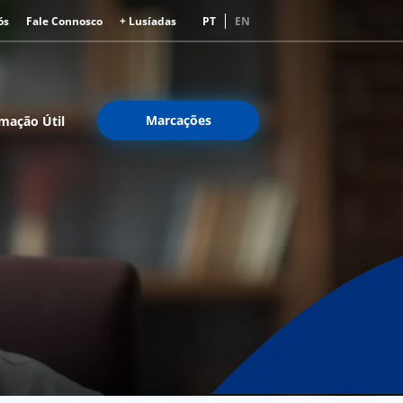
ós
Fale Connosco
+ Lusíadas
PT
EN
Marcações
mação Útil