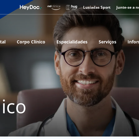
Lusíadas Sport
Junte-se a n
tal
Corpo Clínico
Especialidades
Serviços
Infor
ico