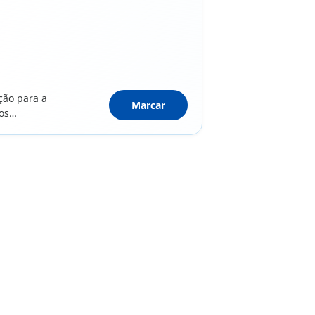
ção para a
Marcar
os