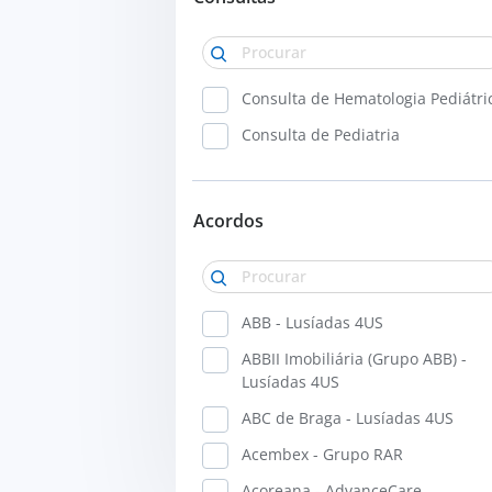
Cirurgia Vascular
Clínica Geral
Dermatologia
Consulta de Hematologia Pediátri
Domicílio
Consulta de Pediatria
Endocrinologia
Enfermagem
Acordos
Gastrenterologia
Genética Médica
Ginecologia e Obstetrícia
ABB - Lusíadas 4US
Hematologia Clínica
ABBII Imobiliária (Grupo ABB) -
Imagiologia
Lusíadas 4US
Medicina Desportiva
ABC de Braga - Lusíadas 4US
Medicina Física e de Reabilitação 
Acembex - Grupo RAR
Fisiatria
Açoreana - AdvanceCare