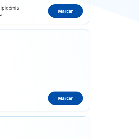
lipidémia
Marcar
ca
Marcar