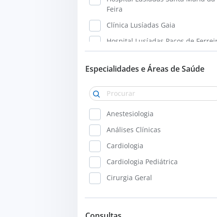
Feira
Clínica Lusíadas Gaia
Hospital Lusíadas Paços de Ferrei
Hospital Lusíadas Maia
Especialidades e Áreas de Saúde
Hospital Lusíadas Lisboa
Hospital Lusíadas Amadora
Clínica Lusíadas Oriente
Anestesiologia
Clínica Lusíadas Almada
Análises Clínicas
Hospital Lusíadas Campera
Cardiologia
Hospital Lusíadas Albufeira
Cardiologia Pediátrica
Hospital Lusíadas Vilamoura
Cirurgia Geral
Clínica Lusíadas Faro
Cirurgia Plástica e Reconstrutiva
Cirurgia Torácica
Consultas