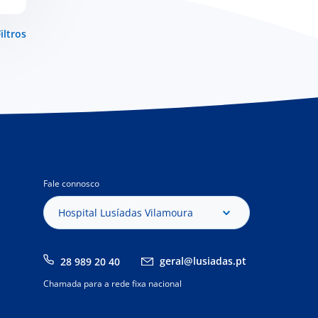
iltros
Fale connosco
Hospital Lusíadas Vilamoura
geral@lusiadas.pt
28 989 20 40
Chamada para a rede fixa nacional