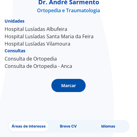
Dr. André Sarmento
Ortopedia e Traumatologia
Doc
Unidades
ínica
Hospital Lusíadas Albufeira
Hospital Lusíadas Santa Maria da Feira
Hospital Lusíadas Vilamoura
ug
Consultas
Consulta de Ortopedia
s Sport
Consulta de Ortopedia - Anca
e a nós
Marcar
EN
Áreas de interesse
Breve CV
Idiomas