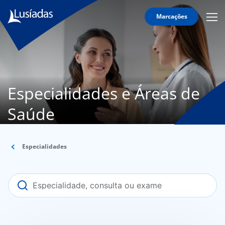
Marcações
Mobi
Men
Lusíadas
Icon
Hospitais
e
Clínicas
Especialidades e Áreas de
Corpo
Clínico
Saúde
Especialidades
Acordos
Especialidades
onnosco
íadas