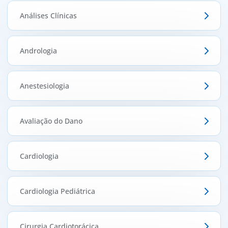
Análises Clínicas
Doc
ínica
Andrologia
ug
Anestesiologia
s Sport
Avaliação do Dano
e a nós
Cardiologia
EN
Cardiologia Pediátrica
Cirurgia Cardiotorácica