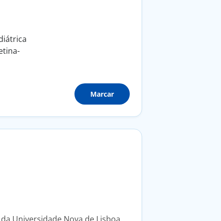
diátrica
etina-
Marcar
 da Universidade Nova de Lisboa