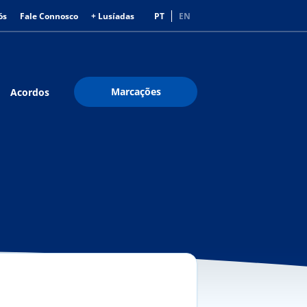
ós
Fale Connosco
+ Lusíadas
PT
EN
Marcações
Acordos