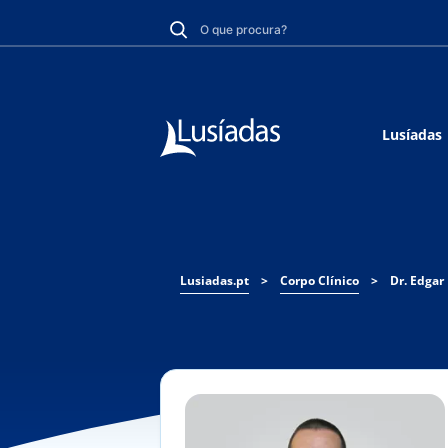
Lusíadas
Lusiadas.pt
>
Corpo Clínico
>
Dr. Edgar