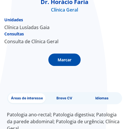
Dr. Horácio Faria
Clínica Geral
Doc
Unidades
ínica
Clínica Lusíadas Gaia
Consultas
Consulta de Clínica Geral
ug
s Sport
Marcar
e a nós
EN
Áreas de interesse
Breve CV
Idiomas
Patologia ano-rectal; Patologia digestiva; Patologia
da parede abdominal; Patologia de urgência; Clínica
Geral