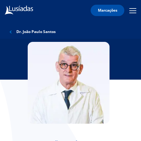
Marcações
Mobi
Men
Lusíadas
Icon
Hospitais
Dr. João Paulo Santos
e
Clínicas
Corpo
Clínico
Especialidades
Acordos
onnosco
íadas