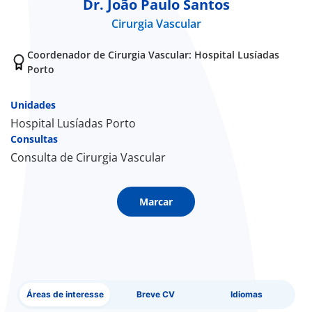
Dr. João Paulo Santos
Cirurgia Vascular
Doc
Coordenador de Cirurgia Vascular: Hospital Lusíadas
ínica
Porto
ug
Unidades
Hospital Lusíadas Porto
Consultas
s Sport
Consulta de Cirurgia Vascular
e a nós
Marcar
EN
Áreas de interesse
Breve CV
Idiomas