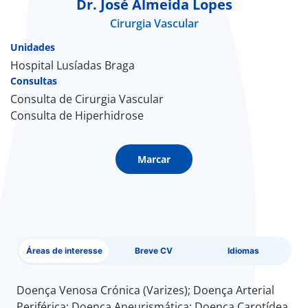
Dr. José Almeida Lopes
Cirurgia Vascular
Doc
Unidades
ínica
Hospital Lusíadas Braga
Consultas
Consulta de Cirurgia Vascular
ug
Consulta de Hiperhidrose
s Sport
Marcar
e a nós
EN
Áreas de interesse
Breve CV
Idiomas
Doença Venosa Crónica (Varizes); Doença Arterial
Periférica; Doença Aneurismática; Doença Carotídea