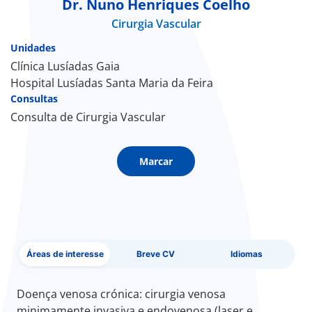
Dr. Nuno Henriques Coelho
Cirurgia Vascular
Doc
Unidades
ínica
Clínica Lusíadas Gaia
Hospital Lusíadas Santa Maria da Feira
Consultas
ug
Consulta de Cirurgia Vascular
s Sport
Marcar
e a nós
EN
Áreas de interesse
Breve CV
Idiomas
Doença venosa crónica: cirurgia venosa
minimamente invasiva e endovenosa (laser e