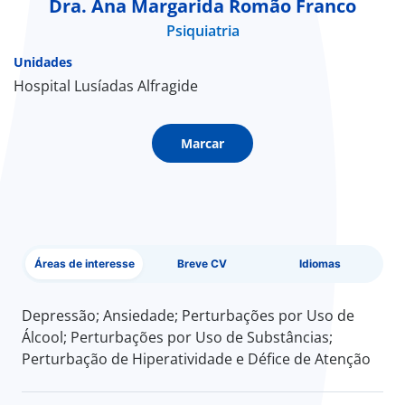
Dra. Ana Margarida Romão Franco
Psiquiatria
Doc
Unidades
ínica
Hospital Lusíadas Alfragide
ug
Marcar
s Sport
e a nós
Áreas de interesse
Breve CV
Idiomas
EN
Depressão; Ansiedade; Perturbações por Uso de
Álcool; Perturbações por Uso de Substâncias;
Perturbação de Hiperatividade e Défice de Atenção