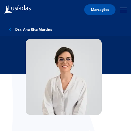
Marcações
Mobi
Men
Lusíadas
Icon
Hospitais
Dra. Ana Rita Martins
e
Clínicas
Corpo
Clínico
Especialidades
Acordos
onnosco
íadas