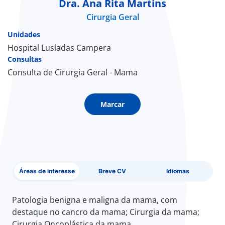
Dra. Ana Rita Martins
Cirurgia Geral
Doc
Unidades
ínica
Hospital Lusíadas Campera
Consultas
Consulta de Cirurgia Geral - Mama
ug
s Sport
Marcar
e a nós
EN
Áreas de interesse
Breve CV
Idiomas
Patologia benigna e maligna da mama, com
destaque no cancro da mama; Cirurgia da mama;
Cirurgia Oncoplástica da mama